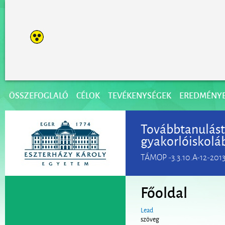
ÖSSZEFOGLALÓ
CÉLOK
TEVÉKENYSÉGEK
EREDMÉNY
Továbbtanulást
gyakorlóiskolá
TÁMOP -3.3.10.A-12-201
Főoldal
Lead
szöveg